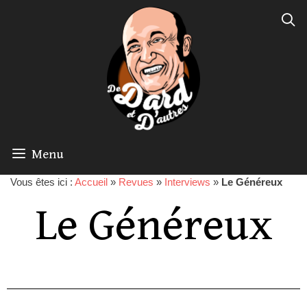
Menu
Vous êtes ici :
Accueil
»
Revues
»
Interviews
»
Le Généreux
Le Généreux