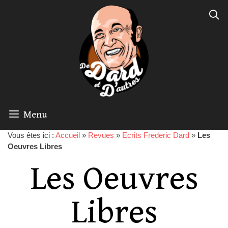
Menu
Vous êtes ici :
Accueil
»
Revues
»
Ecrits Frederic Dard
»
Les
Oeuvres Libres
Les Oeuvres
Libres