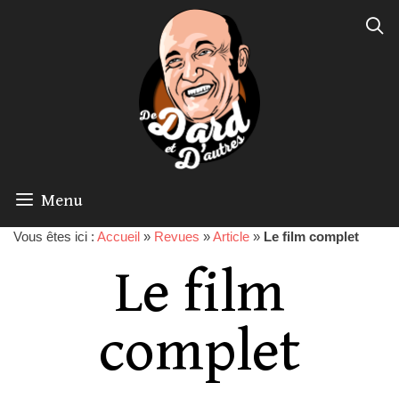
Menu
Vous êtes ici :
Accueil
»
Revues
»
Article
»
Le film complet
Le film
complet