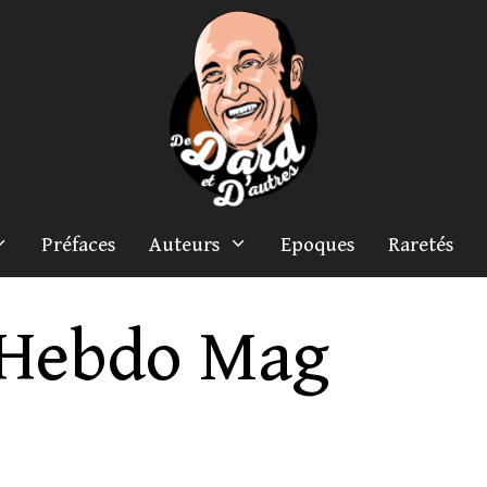
Préfaces
Auteurs
Epoques
Raretés
 Hebdo Mag