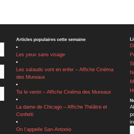
L
Articles populaires cette semaine
D
Les yeux sans visage
P
S
Les salauds vont en enfer – Affiche Cinéma
N
des Mureaux
M
H
Toi le venin – Affiche Cinéma des Mureaux
Ne
La dame de Chicago – Affiche Théâtre et
A
Confetti
p
i
On l’appelle San-Antonio