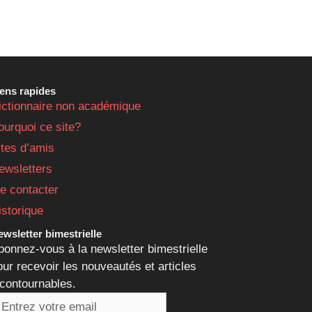
iens rapides
ictionnaire non académique
ourquoi ce site?
ites d’amis
ewsletters
e contacter
istorique
wsletter bimestrielle
bonnez-vous à la newsletter bimestrielle
our recevoir les nouveautés et articles
ncontournables.