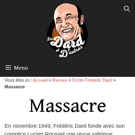
Menu
Vous êtes ici :
Accueil
»
Revues
»
Ecrits Frederic Dard
»
Massacre
Massacre
En novembre 1949, Frédéric Dard fonde avec son
complice Lucien Rousset une revue satirique