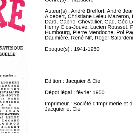
Auteur(s) :
André Breffort
,
André Jea
Aldebert
,
Christiane Leleu-Mazeron
,
Dard
,
Gabriel Chevallier
,
Gad
,
Géo L
Henry Clos-Jouve
,
Lucien Rousset
,
P
Humbourg
,
Pierre Mendoche
,
Pol Pa
Daumière
,
René Nif
,
Roger Salarden
Epoque(s) :
1941-1950
Edition : Jacquier & Cie
Dépot légal : février 1950
Imprimeur : Société d’Imprimerie et d
Jacquier et Cie