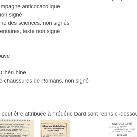
campagne anticocacolique
non signé
ne des sciences, non signés
entaires, texte non signé
ouve
a Chérubine
ts de chaussures de Romans, non signé
re peut être attribuée à Frédéric Dard sont repris ci-desso