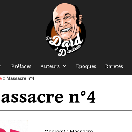
Préfaces
Auteurs
Epoques
Raretés
e
»
Massacre n°4
assacre n°4
Genre(s) :
Massacre