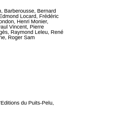
n
,
Barberousse
,
Bernard
Edmond Locard
,
Frédéric
ondon
,
Henri Monier
,
aul Vincent
,
Pierre
gès
,
Raymond Leleu
,
René
ne
,
Roger Sam
’Editions du Puits-Pelu,