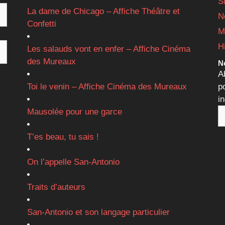
S
La dame de Chicago – Affiche Théâtre et
N
Confetti
M
H
Les salauds vont en enfer – Affiche Cinéma
des Mureaux
Ne
A
Toi le venin – Affiche Cinéma des Mureaux
p
i
Mausolée pour une garce
T’es beau, tu sais !
On l’appelle San-Antonio
Traits d’auteurs
San-Antonio et son langage particulier