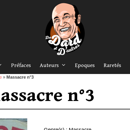
Préfaces
Auteurs
Epoques
Raretés
e
»
Massacre n°3
assacre n°3
Genre(s) :
Massacre