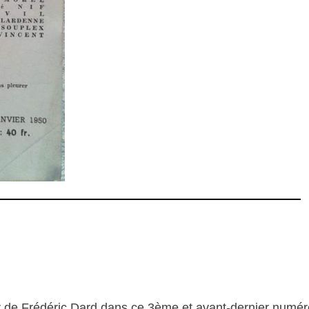
ûr de Frédéric Dard dans ce 3ème et avant-dernier numé