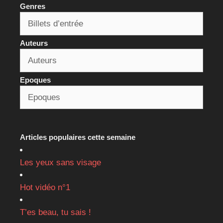
Genres
Auteurs
Epoques
Articles populaires cette semaine
Les yeux sans visage
Hot vidéo n°1
T’es beau, tu sais !