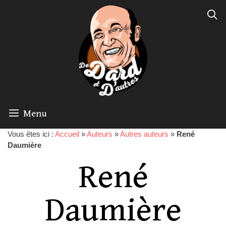
Menu
Vous êtes ici :
Accueil
»
Auteurs
»
Autres auteurs
»
René
Daumière
René
Daumière