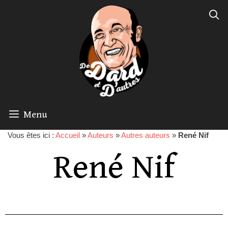
Menu
Vous êtes ici :
Accueil
»
Auteurs
»
Autres auteurs
»
René Nif
René Nif