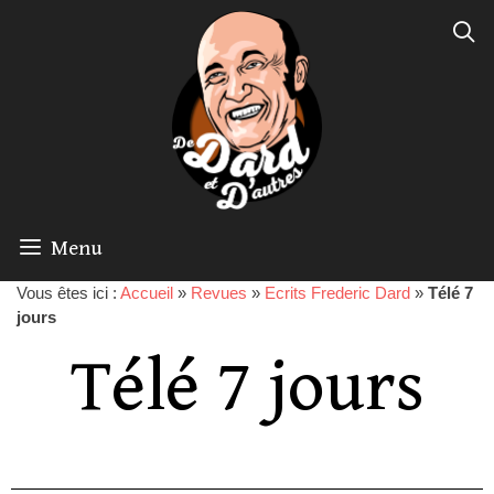
Menu
Vous êtes ici :
Accueil
»
Revues
»
Ecrits Frederic Dard
»
Télé 7
jours
Télé 7 jours