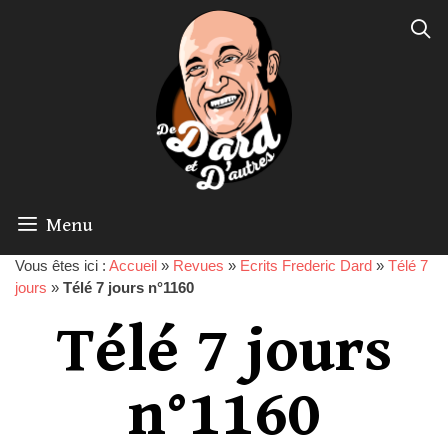
Menu
Vous êtes ici :
Accueil
»
Revues
»
Ecrits Frederic Dard
»
Télé 7
jours
»
Télé 7 jours n°1160
Télé 7 jours
n°1160