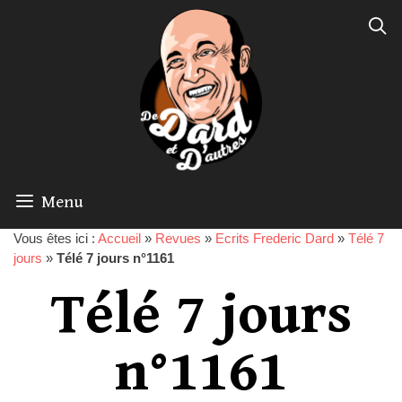
Menu
Vous êtes ici :
Accueil
»
Revues
»
Ecrits Frederic Dard
»
Télé 7
jours
»
Télé 7 jours n°1161
Télé 7 jours
n°1161