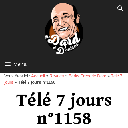
Menu
Vous êtes ici :
Accueil
»
Revues
»
Ecrits Frederic Dard
»
Télé 7
jours
»
Télé 7 jours n°1158
Télé 7 jours
n°1158