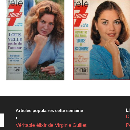
L
Articles populaires cette semaine
D
Véritable élixir de Virginie Guillet
P