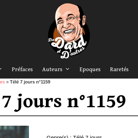
Préfaces
Auteurs
Epoques
Raretés
urs
»
Télé 7 jours n°1159
 7 jours n°1159
Genre(s) :
Télé 7 jours