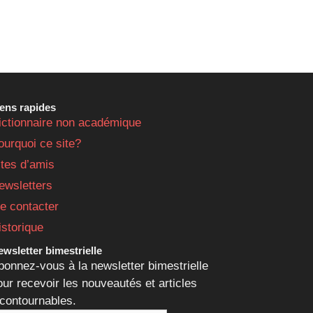
iens rapides
ictionnaire non académique
ourquoi ce site?
ites d’amis
ewsletters
e contacter
istorique
wsletter bimestrielle
bonnez-vous à la newsletter bimestrielle
our recevoir les nouveautés et articles
ncontournables.