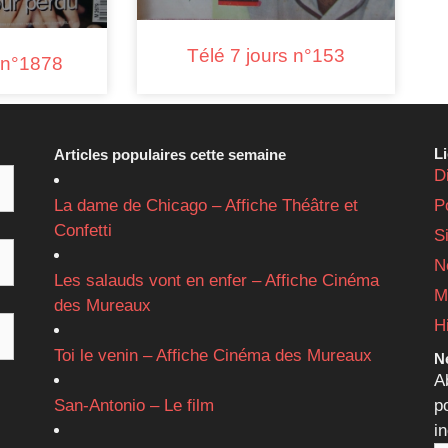
Télé 7 jours n°153
s n°1878
L
Articles populaires cette semaine
D
La dame de Chicago – Affiche Théâtre et
P
Confetti
S
N
Les salauds vont en enfer – Affiche Cinéma
M
des Mureaux
H
Toi le venin – Affiche Cinéma des Mureaux
Ne
A
San-Antonio – Le film
p
i