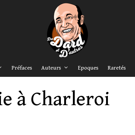
Préfaces
Auteurs
Epoques
Raretés
ie à Charleroi