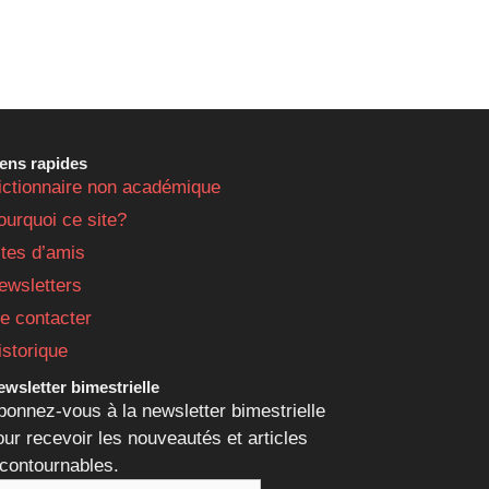
iens rapides
ictionnaire non académique
ourquoi ce site?
ites d’amis
ewsletters
e contacter
istorique
wsletter bimestrielle
bonnez-vous à la newsletter bimestrielle
our recevoir les nouveautés et articles
ncontournables.