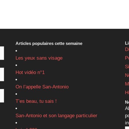
L
Articles populaires cette semaine
D
Les yeux sans visage
P
S
Hot vidéo n°1
N
M
On l’appelle San-Antonio
H
T’es beau, tu sais !
Ne
A
San-Antonio et son langage particulier
p
i