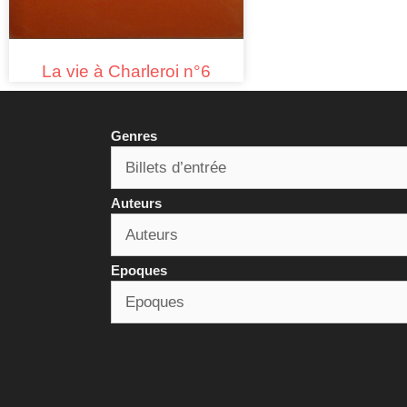
La vie à Charleroi n°6
Genres
Auteurs
Epoques