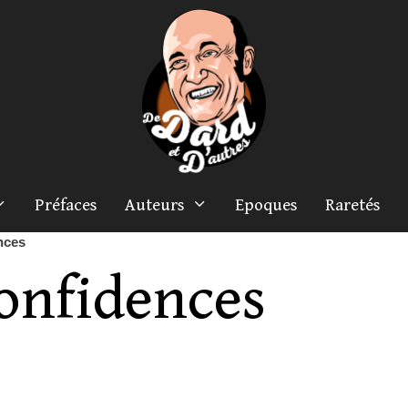
Préfaces
Auteurs
Epoques
Raretés
nces
onfidences