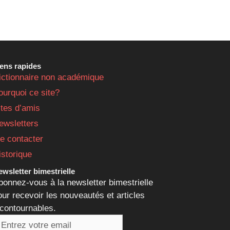
iens rapides
ictionnaire non académique
ourquoi ce site?
ites d’amis
ewsletters
e contacter
istorique
wsletter bimestrielle
bonnez-vous à la newsletter bimestrielle
our recevoir les nouveautés et articles
ncontournables.