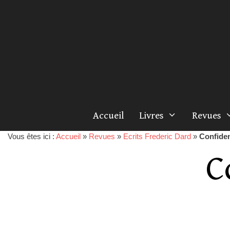
Accueil
Livres
Revues
Vous êtes ici :
Accueil
»
Revues
»
Ecrits Frederic Dard
»
Confide
C