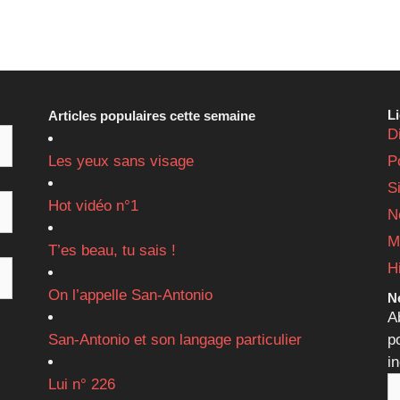
L
Articles populaires cette semaine
D
Les yeux sans visage
P
S
Hot vidéo n°1
N
M
T’es beau, tu sais !
H
On l’appelle San-Antonio
Ne
A
San-Antonio et son langage particulier
p
i
Lui n° 226