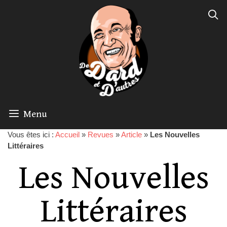
Menu
Vous êtes ici :
Accueil
»
Revues
»
Article
»
Les Nouvelles
Littéraires
Les Nouvelles
Littéraires