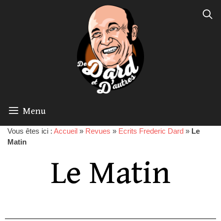
Menu
Vous êtes ici :
Accueil
»
Revues
»
Ecrits Frederic Dard
»
Le
Matin
Le Matin