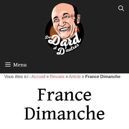
Menu
Vous êtes ici :
Accueil
»
Revues
»
Article
»
France Dimanche
France
Dimanche