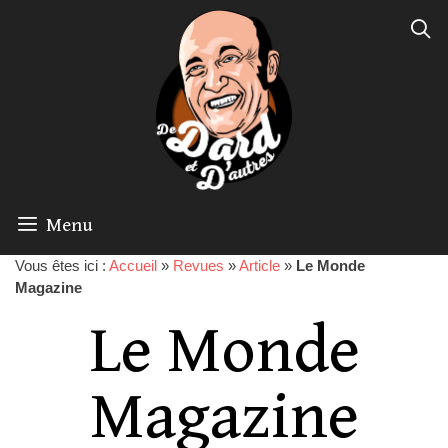
Menu
Vous êtes ici :
Accueil
»
Revues
»
Article
»
Le Monde
Magazine
Le Monde
Magazine