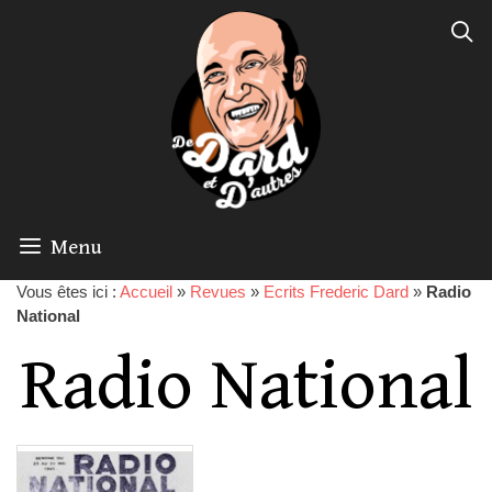
Menu
Vous êtes ici :
Accueil
»
Revues
»
Ecrits Frederic Dard
»
Radio
National
Radio National