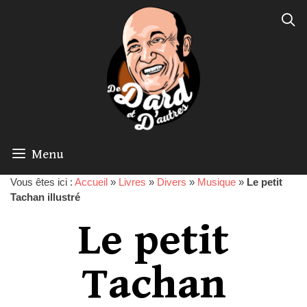
Menu
Vous êtes ici :
Accueil
»
Livres
»
Divers
»
Musique
»
Le petit
Tachan illustré
Le petit
Tachan