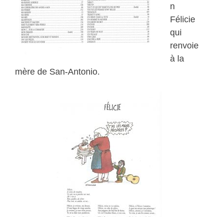
n
Félicie
qui
renvoie
à la
mère de San-Antonio.