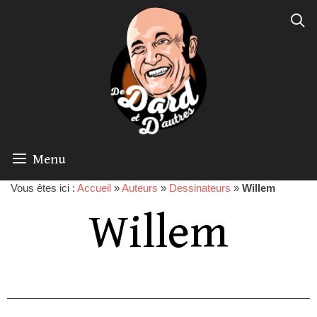
Menu
Vous êtes ici :
Accueil
»
Auteurs
»
Dessinateurs
»
Willem
Willem