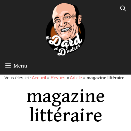
Menu
Vous êtes ici :
Accueil
»
Revues
»
Article
»
magazine littéraire
magazine
littéraire