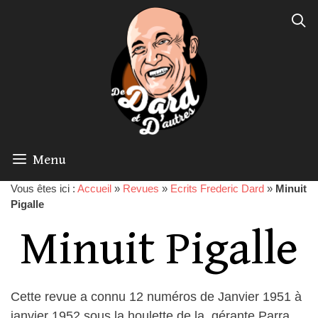
Menu
Vous êtes ici :
Accueil
»
Revues
»
Ecrits Frederic Dard
»
Minuit
Pigalle
Minuit Pigalle
Cette revue a connu 12 numéros de Janvier 1951 à
janvier 1952 sous la houlette de la gérante Parra.