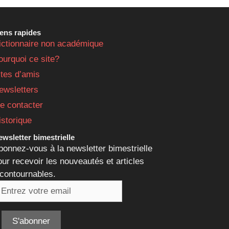
iens rapides
ictionnaire non académique
ourquoi ce site?
ites d’amis
ewsletters
e contacter
istorique
wsletter bimestrielle
bonnez-vous à la newsletter bimestrielle
our recevoir les nouveautés et articles
ncontournables.