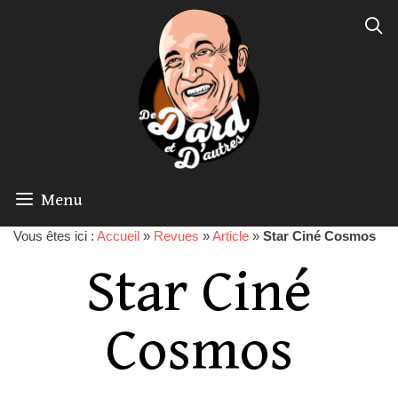
Menu
Vous êtes ici :
Accueil
»
Revues
»
Article
»
Star Ciné Cosmos
Star Ciné
Cosmos