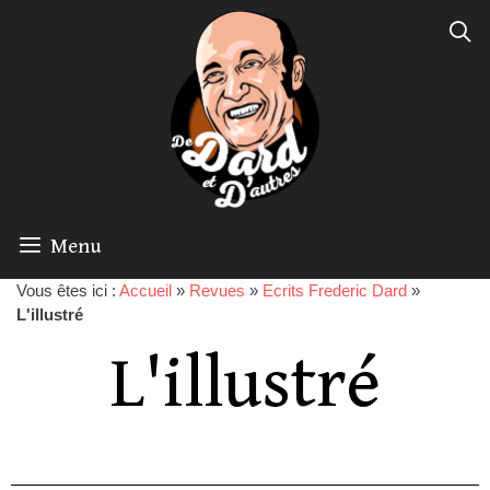
Menu
Vous êtes ici :
Accueil
»
Revues
»
Ecrits Frederic Dard
»
L'illustré
L'illustré