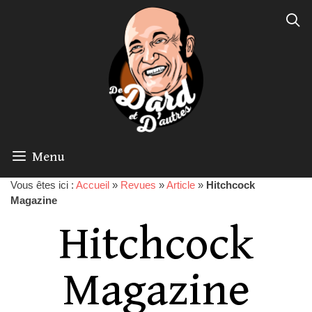
Menu
Vous êtes ici :
Accueil
»
Revues
»
Article
»
Hitchcock
Magazine
Hitchcock
Magazine