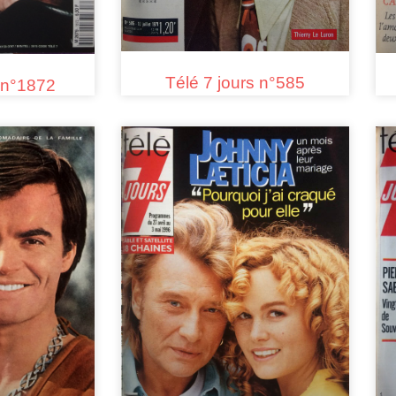
Télé 7 jours n°585
s n°1872