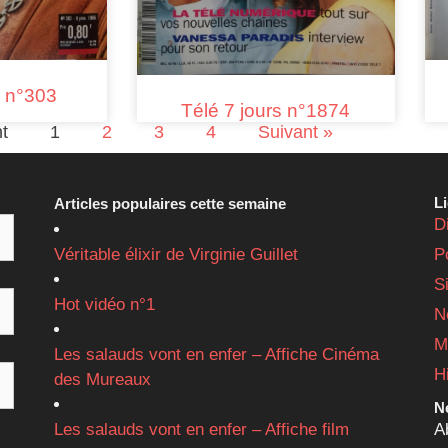
s n°303
Télé 7 jours n°1874
t
1
2
3
4
Suivant »
L
Articles populaires cette semaine
D
Véritable élixir de Virginie Guillet
P
S
Hot vidéo n°1
N
M
Les salauds vont en enfer – Affiche Cinéma
H
des Mureaux
Ne
Les salauds vont en enfer – Affiche film
A