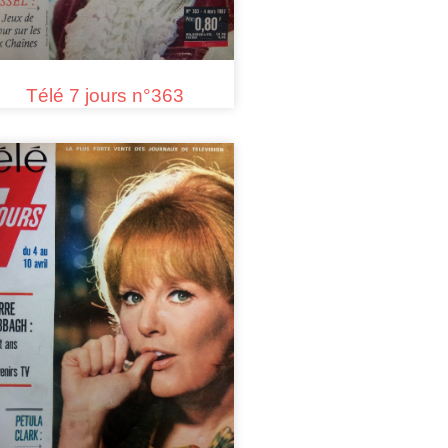
Télé 7 jours n°363