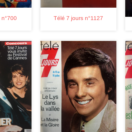
s n°700
Télé 7 jours n°1127