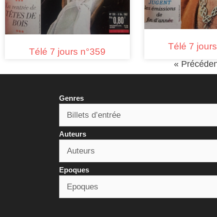
Télé 7 jour
Télé 7 jours n°359
« Précéden
Genres
Auteurs
Epoques