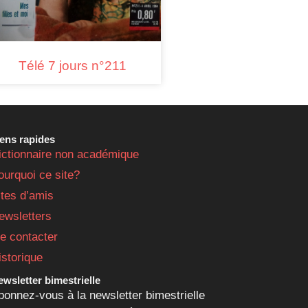
Télé 7 jours n°211
iens rapides
ictionnaire non académique
ourquoi ce site?
ites d’amis
ewsletters
e contacter
istorique
wsletter bimestrielle
bonnez-vous à la newsletter bimestrielle