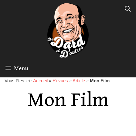
Menu
Vous êtes ici :
Accueil
»
Revues
»
Article
»
Mon Film
Mon Film