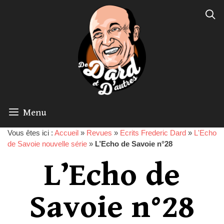
Menu
Vous êtes ici :
Accueil
»
Revues
»
Ecrits Frederic Dard
»
L'Echo
de Savoie nouvelle série
»
L’Echo de Savoie n°28
L’Echo de
Savoie n°28