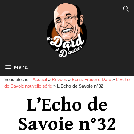
Menu
Vous êtes ici :
Accueil
»
Revues
»
Ecrits Frederic Dard
»
L'Echo
de Savoie nouvelle série
»
L’Echo de Savoie n°32
L’Echo de
Savoie n°32