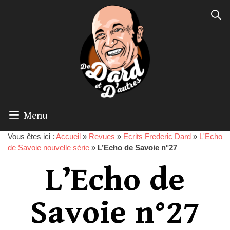
Menu
Vous êtes ici :
Accueil
»
Revues
»
Ecrits Frederic Dard
»
L'Echo
de Savoie nouvelle série
»
L’Echo de Savoie n°27
L’Echo de
Savoie n°27