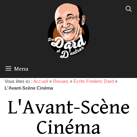
Menu
Vous êtes ici :
Accueil
»
Revues
»
Ecrits Frederic Dard
»
L'Avant-Scène Cinéma
L'Avant-Scène
Cinéma