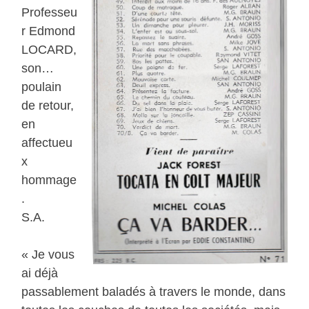
Professeu
r Edmond
LOCARD,
son…
poulain
de retour,
en
affectueu
x
hommage
.
S.A.
« Je vous
ai déjà
passablement baladés à travers le monde, dans