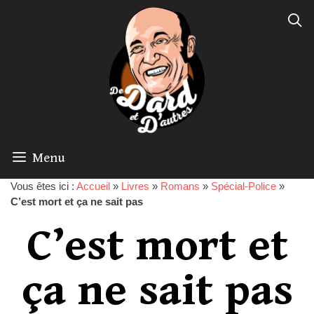
Menu
Vous êtes ici :
Accueil
»
Livres
»
Romans
»
Spécial-Police
»
C’est mort et ça ne sait pas
C’est mort et
ça ne sait pas