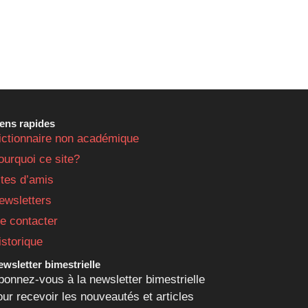
iens rapides
ictionnaire non académique
ourquoi ce site?
ites d’amis
ewsletters
e contacter
istorique
wsletter bimestrielle
bonnez-vous à la newsletter bimestrielle
our recevoir les nouveautés et articles