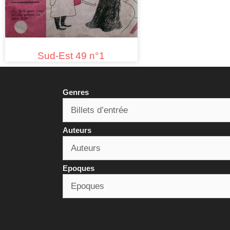
Sud-Est 49 n°1
Genres
Auteurs
Epoques