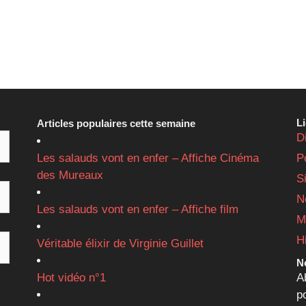
L
Articles populaires cette semaine
D
Les salauds vont en enfer – Affiche Cinéma
P
des Mureaux
S
N
Les salauds vont en enfer – Affiche film
M
H
Véritable élixir de Virginie Guillet
Ne
Hot vidéo n°1
A
p