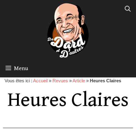
Menu
Vous êtes ici :
Accueil
»
Revues
»
Article
»
Heures Claires
Heures Claires