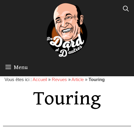
Menu
Vous êtes ici :
Accueil
»
Revues
»
Article
»
Touring
Touring