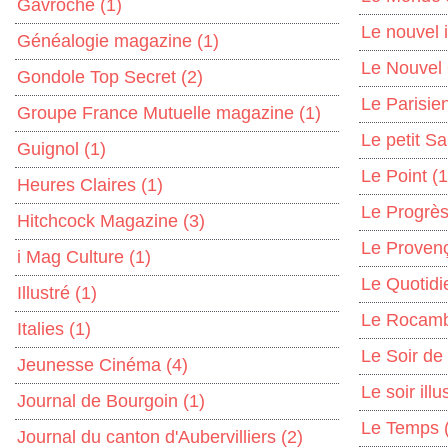
Gavroche
(1)
Le nouvel i
Généalogie magazine
(1)
Le Nouvel
Gondole Top Secret
(2)
Le Parisie
Groupe France Mutuelle magazine
(1)
Le petit S
Guignol
(1)
Le Point
(1
Heures Claires
(1)
Le Progrè
Hitchcock Magazine
(3)
Le Proven
i Mag Culture
(1)
Le Quotidi
Illustré
(1)
Le Rocam
Italies
(1)
Le Soir de
Jeunesse Cinéma
(4)
Le soir ill
Journal de Bourgoin
(1)
Le Temps
Journal du canton d'Aubervilliers
(2)