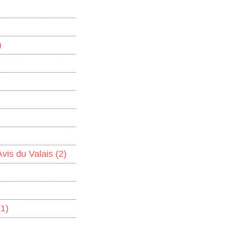
)
'Avis du Valais
(2)
(1)