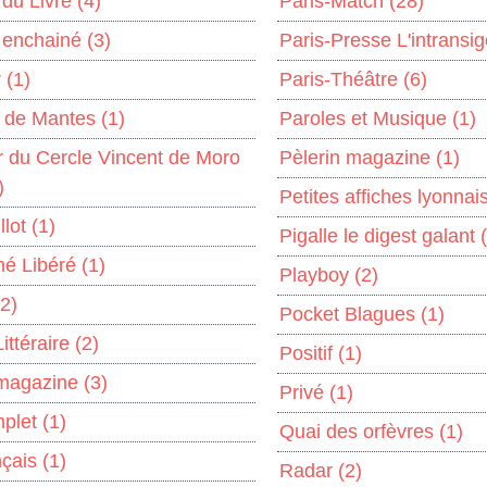
 du Livre
(4)
Paris-Match
(28)
 enchainé
(3)
Paris-Presse L'intransi
r
(1)
Paris-Théâtre
(6)
r de Mantes
(1)
Paroles et Musique
(1)
r du Cercle Vincent de Moro
Pèlerin magazine
(1)
)
Petites affiches lyonna
llot
(1)
Pigalle le digest galant
né Libéré
(1)
Playboy
(2)
(2)
Pocket Blagues
(1)
ittéraire
(2)
Positif
(1)
 magazine
(3)
Privé
(1)
mplet
(1)
Quai des orfèvres
(1)
nçais
(1)
Radar
(2)