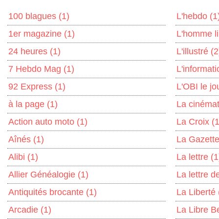
100 blagues
(1)
L'hebdo
(1
1er magazine
(1)
L'homme l
24 heures
(1)
L'illustré
(2
7 Hebdo Mag
(1)
L'informat
92 Express
(1)
L'OBI le jo
à la page
(1)
La cinémat
Action auto moto
(1)
La Croix
(1
Aînés
(1)
La Gazett
Alibi
(1)
La lettre
(1
Allier Généalogie
(1)
La lettre 
Antiquités brocante
(1)
La Liberté
Arcadie
(1)
La Libre B