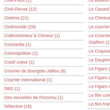
Ciné-Paris
(1)
Le Bulletin
Ciné-Revue
(12)
Le Canard
Cinéma
(21)
Le Chineu
Cinémonde
(29)
Le courrie
Collectionneur & Chineur
(1)
Le Courrie
Giafferri
(1
Comoedia
(1)
Le Crapoui
Cosmopolitan
(1)
Le Dauphi
Coud' coeur
(1)
Le Figaro
Courrier de Bourgoin-Jallieu
(6)
Le Figaro L
Courrier international
(1)
Le Figaro
DBD
(1)
Le film co
Des nouvelles de l'inconnu
(1)
Le film fra
Détective
(18)