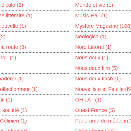
yndicale
(2)
Monde et vie
(1)
e littéraire
(1)
Music-Hall
(1)
nouvelle
(1)
Mystère Magazine
(108
(2)
Neologica
(1)
 la route
(3)
Nord Littoral
(1)
 noir
(1)
Nous deux
(1)
Nous deux film
(5)
harleroi
(1)
Nous deux flash
(1)
collectionneur
(1)
Nouvelliste et Feuille d
ail
(1)
OH LA !
(1)
t société
(1)
Ouest France
(5)
 Célinien
(1)
Panorama du médecin