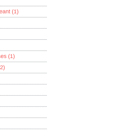
geant
(1)
ises
(1)
(2)