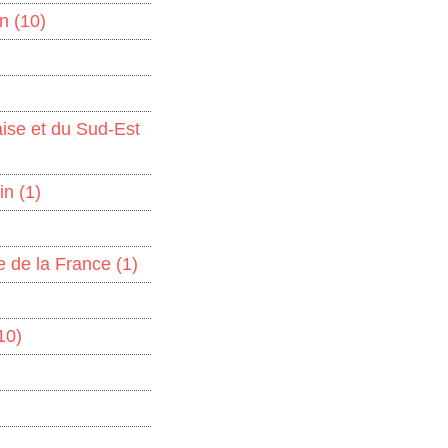
on
(10)
aise et du Sud-Est
hin
(1)
ire de la France
(1)
10)
)