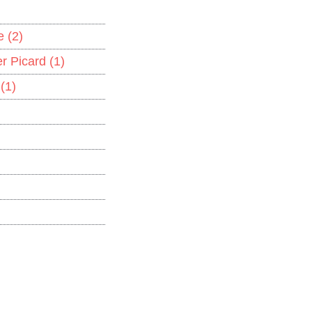
ie
(2)
er Picard
(1)
o
(1)