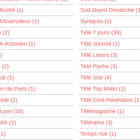
llustré
(1)
Sud-Ouest Dimanche
(
 Observateur
(1)
Synopsis
(1)
n
(2)
Télé 7 jours
(39)
an-Antonien
(1)
Télé Journal
(1)
)
Télé Loisirs
(3)
s
(2)
Télé Poche
(3)
çal
(1)
Télé Star
(4)
en de Paris
(1)
Télé Top Matin
(1)
bole
(2)
Télé-Ciné Révélation
(1
 Lyon
(16)
Télémagazine
(1)
ustré
(1)
Télérama
(3)
(1)
Temps noir
(1)