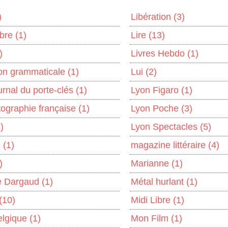
)
Libération
(3)
ibre
(1)
Lire
(13)
)
Livres Hebdo
(1)
ion grammaticale
(1)
Lui
(2)
urnal du porte-clés
(1)
Lyon Figaro
(1)
ographie française
(1)
Lyon Poche
(3)
)
Lyon Spectacles
(5)
e
(1)
magazine littéraire
(4)
)
Marianne
(1)
de Dargaud
(1)
Métal hurlant
(1)
(10)
Midi Libre
(1)
elgique
(1)
Mon Film
(1)