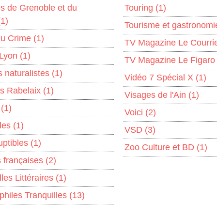
es de Grenoble et du
Touring
(1)
(1)
Tourisme et gastronom
du Crime
(1)
TV Magazine Le Courri
 Lyon
(1)
TV Magazine Le Figar
s naturalistes
(1)
Vidéo 7 Spécial X
(1)
rs Rabelaix
(1)
Visages de l'Ain
(1)
s
(1)
Voici
(2)
lles
(1)
VSD
(3)
uptibles
(1)
Zoo Culture et BD
(1)
s françaises
(2)
les Littéraires
(1)
philes Tranquilles
(13)