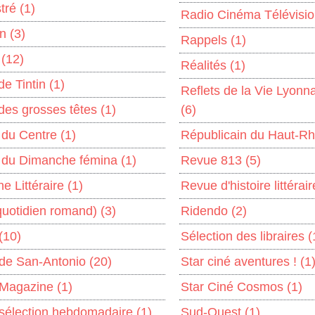
stré
(1)
Radio Cinéma Télévisi
on
(3)
Rappels
(1)
l
(12)
Réalités
(1)
de Tintin
(1)
Reflets de la Vie Lyonn
 des grosses têtes
(1)
(6)
 du Centre
(1)
Républicain du Haut-R
l du Dimanche fémina
(1)
Revue 813
(5)
e Littéraire
(1)
Revue d'histoire littéra
quotidien romand)
(3)
Ridendo
(2)
(10)
Sélection des libraires
(
de San-Antonio
(20)
Star ciné aventures !
(1
 Magazine
(1)
Star Ciné Cosmos
(1)
sélection hebdomadaire
(1)
Sud-Ouest
(1)