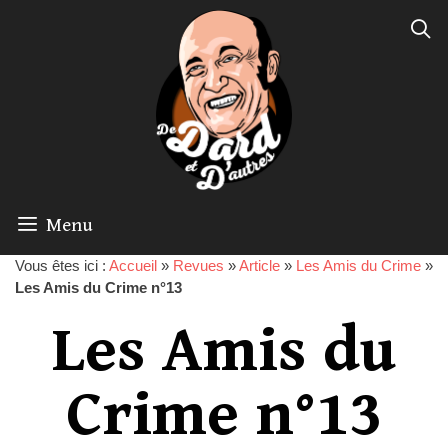
Menu
Vous êtes ici :
Accueil
»
Revues
»
Article
»
Les Amis du Crime
»
Les Amis du Crime n°13
Les Amis du
Crime n°13