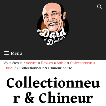
Menu
Vous êtes ici :
Accueil
»
Revues
»
Article
»
Collectionneur &
Chineur
»
Collectionneur & Chineur n°132
Collectionneu
r & Chineur