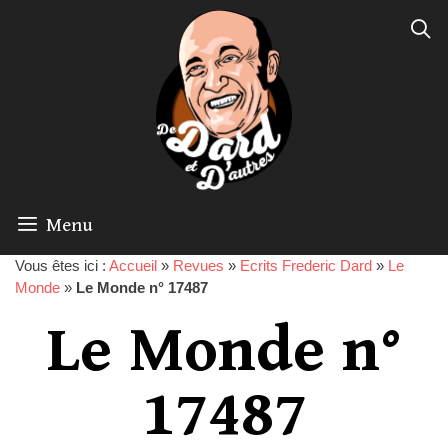
Menu
Vous êtes ici :
Accueil
»
Revues
»
Ecrits Frederic Dard
»
Le
Monde
»
Le Monde n° 17487
Le Monde n°
17487