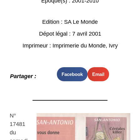
Epoque(s) :
2001-2010
Edition : SA Le Monde
Dépot légal : 7 avril 2001
Imprimeur : Imprimerie du Monde, Ivry
Facebook
Email
Partager :
N°
17481
du