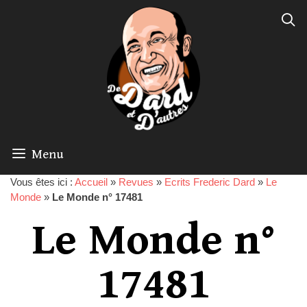
Menu
Vous êtes ici :
Accueil
»
Revues
»
Ecrits Frederic Dard
»
Le
Monde
»
Le Monde n° 17481
Le Monde n°
17481