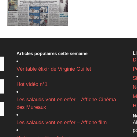
L
Articles populaires cette semaine
D
Véritable élixir de Virginie Guillet
P
S
Hot vidéo n°1
N
M
Les salauds vont en enfer – Affiche Cinéma
H
des Mureaux
Ne
Les salauds vont en enfer – Affiche film
A
p