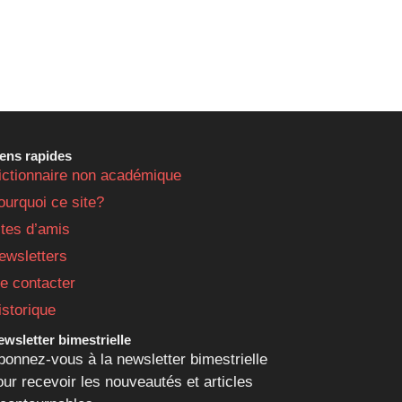
iens rapides
ictionnaire non académique
ourquoi ce site?
ites d’amis
ewsletters
e contacter
istorique
wsletter bimestrielle
bonnez-vous à la newsletter bimestrielle
our recevoir les nouveautés et articles