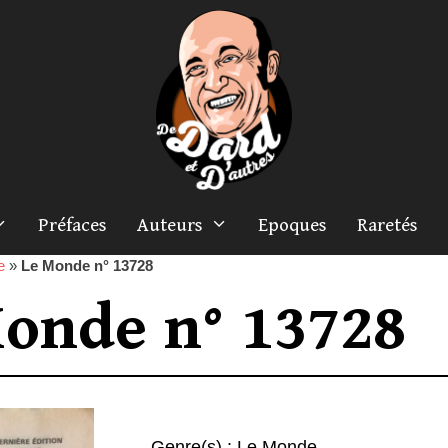
Préfaces
Auteurs
Epoques
Raretés
e
»
Le Monde n° 13728
onde n° 13728
Genre(s) :
Le Monde