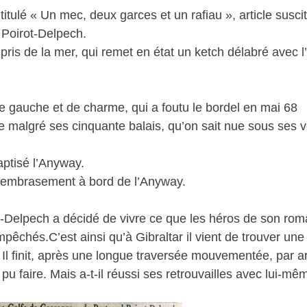
itulé « Un mec, deux garces et un rafiau », article susci
 Poirot-Delpech.
épris de la mer, qui remet en état un ketch délabré avec l
de gauche et de charme, qui a foutu le bordel en mai 68
nte malgré ses cinquante balais, qu’on sait nue sous ses
baptisé l’Anyway.
 embrasement à bord de l’Anyway.
ot-Delpech a décidé de vivre ce que les héros de son rom
pêchés.C’est ainsi qu’à Gibraltar il vient de trouver une
 Il finit, après une longue traversée mouvementée, par arri
pu faire. Mais a-t-il réussi ses retrouvailles avec lui-mê