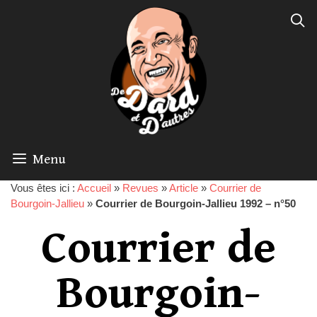
Menu
Vous êtes ici :
Accueil
»
Revues
»
Article
»
Courrier de
Bourgoin-Jallieu
»
Courrier de Bourgoin-Jallieu 1992 – n°50
Courrier de
Bourgoin-