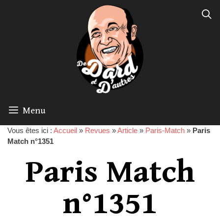
Menu
Vous êtes ici :
Accueil
»
Revues
»
Article
»
Paris-Match
»
Paris
Match n°1351
Paris Match
n°1351