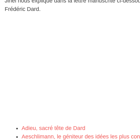
Jihel nous explique dans la lettre manuscrite ci-desso
Frédéric Dard.
Adieu, sacré tête de Dard
Aeschlimann, le géniteur des idées les plus co