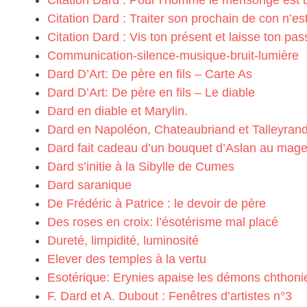
Citation Dard : Pour l’homme le mensonge est u
Citation Dard : Traiter son prochain de con n’es
Citation Dard : Vis ton présent et laisse ton pass
Communication-silence-musique-bruit-lumière
Dard D’Art: De père en fils – Carte As
Dard D’Art: De père en fils – Le diable
Dard en diable et Marylin.
Dard en Napoléon, Chateaubriand et Talleyran
Dard fait cadeau d’un bouquet d’Aslan au mag
Dard s’initie à la Sibylle de Cumes
Dard saranique
De Frédéric à Patrice : le devoir de père
Des roses en croix: l’ésotérisme mal placé
Dureté, limpidité, luminosité
Elever des temples à la vertu
Esotérique: Erynies apaise les démons chthoni
F. Dard et A. Dubout : Fenêtres d’artistes n°3