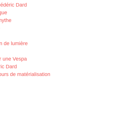
rédéric Dard
gue
mythe
é
n de lumière
ur une Vespa
ric Dard
urs de matérialisation