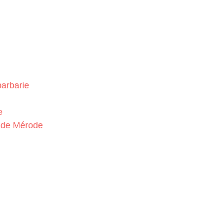
barbarie
e
o de Mérode