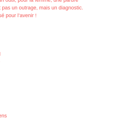
n outil, pour la femme, une parure
t pas un outrage, mais un diagnostic.
é pour l’avenir !
d
e
ens