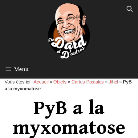
Menu
Vous êtes ici :
Accueil
»
Objets
»
Cartes Postales
»
Jihel
»
PyB
a la myxomatose
PyB a la
myxomatose